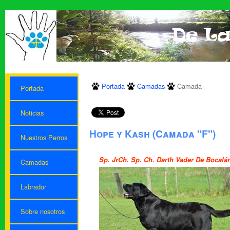
Portada
Camadas
Camada
Portada
Noticias
Hope y Kash (Camada "F")
Nuestros Perros
Sp. JrCh. Sp. Ch. Darth Vader De Bocalá
Camadas
Labrador
Sobre nosotros