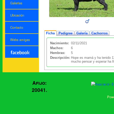
Galerias
Ubicación
Contacto
Ficha
Pedigree
Galería
Cachorros
Webs amigas
Nacimiento:
02/11/2021
Machos:
6
Hembras:
5
Descripción:
Hope es mamá y ha tenido 11
mucho pensar y esperar ha ll
Afijo:
20041.
Powe