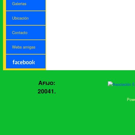
Galerias
Ubicación
Contacto
Webs amigas
Afijo:
20041.
Powe