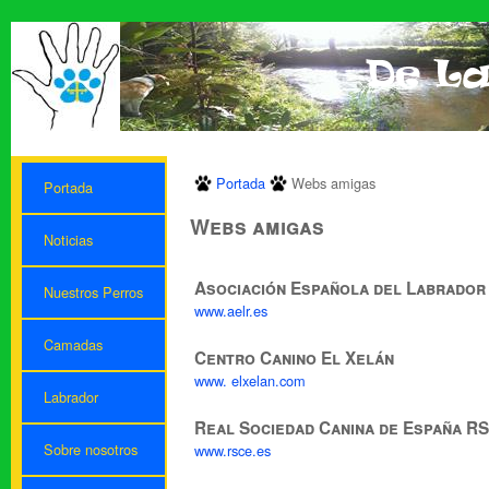
Portada
Webs amigas
Portada
Webs amigas
Noticias
Asociación Española del Labrador
Nuestros Perros
www.aelr.es
Camadas
Centro Canino El Xelán
www. elxelan.com
Labrador
Real Sociedad Canina de España R
Sobre nosotros
www.rsce.es