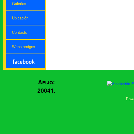
Galerias
Ubicación
Contacto
Webs amigas
Afijo:
20041.
Powe